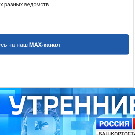
х разных ведомств.
сь на наш
MAX-канал