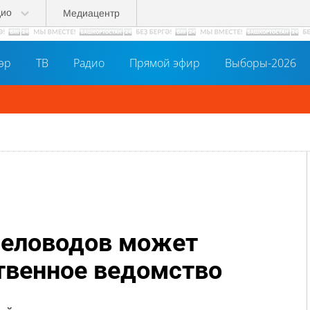
дио
Медиацентр
әр
ТВ
Радио
Прямой эфир
Выборы-2026
человодов может
твенное ведомство