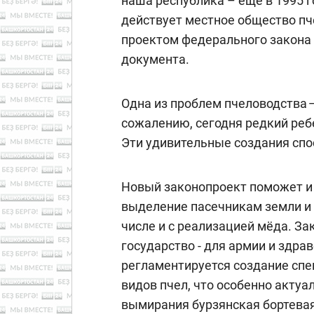
наша республика – ещё в 1995 г
действует местное общество пч
проектом федерального закона 
документа.
Одна из проблем пчеловодства 
сожалению, сегодня редкий ребе
Эти удивительные создания сп
Новый законопроект поможет и 
выделение пасечникам земли и 
числе и с реализацией мёда. За
государство - для армии и здра
регламентируется создание сп
видов пчел, что особенно актуа
вымирания бурзянская бортевая