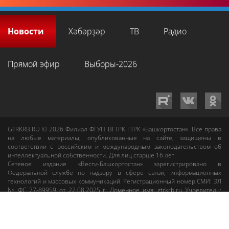
Новости
Хәбәрҙәр
ТВ
Радио
Прямой эфир
Выборы-2026
GTRKRB.RU © 2026
Филиал ФГУП ВГТРК ГТРК «Башкортостан»
. Все права
на любые материалы, опубликованные на сайте, защищены в
соответствии с российским и международным законодательством об
интеллектуальной собственности. Для лиц старше 16 лет.
Сетевое издание «Вести-Башкортостан»
зарегистрировано в
Федеральной службе по надзору в сфере связи, информационных
технологий и массовых коммуникаций. Регистрационный номер СМИ: ЭЛ
№ ФС 77-89959 от 22.08.2025 г. Доменное имя:
gtrkrb.ru
Учредитель:
Федеральное государственное унитарное предприятие «Всероссийская
государственная телевизионная и радиовещательная компания».
Главный редактор
:
Салихов Азамат Рафаэлевич
.
Веб-редактор
:
Анискина
Мария Борисовна
.