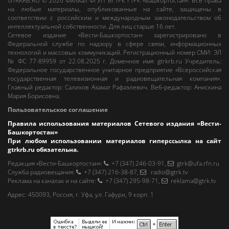
GTRKRB.RU © 2026
Филиал ФГУП ВГТРК ГТРК «Башкортостан»
. Все права
на любые материалы, опубликованные на сайте, защищены в
соответствии с российским и международным законодательством об
интеллектуальной собственности. Для лиц старше 16 лет.
Сетевое издание «Вести-Башкортостан»
зарегистрировано в
Федеральной службе по надзору в сфере связи, информационных
технологий и массовых коммуникаций. Регистрационный номер СМИ: ЭЛ
№ ФС 77-89959 от 22.08.2025 г. Доменное имя:
gtrkrb.ru
Учредитель:
Федеральное государственное унитарное предприятие «Всероссийская
государственная телевизионная и радиовещательная компания».
Главный редактор
:
Салихов Азамат Рафаэлевич
.
Веб-редактор
:
Анискина
Мария Борисовна
.
Пользовательское соглашение
Правила использования материалов Сетевого издания «Вести-
Башкортостан»
При любом использовании материалов гиперссылка на сайт
gtrkrb.ru
обязательна.
Редакция «Вести-Башкортостан»
:
+7 (347) 246-03-91
,
gtrk@ufa.rfn.ru
Cлужба радиовещания
:
+7 (347) 216-38-87
,
radio@gtrk.tv
Реклама на каналах и на сайте
:
+7 (347) 295-98-71
,
reklama@gtrk.tv
Адрес:
450093
,
Россия, г. Уфа
, ул.
Гафури, 9 корп. 1