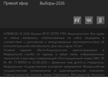
Прямой эфир
Выборы-2026
GTRKRB.RU © 2026
Филиал ФГУП ВГТРК ГТРК «Башкортостан»
. Все права
на любые материалы, опубликованные на сайте, защищены в
соответствии с российским и международным законодательством об
интеллектуальной собственности. Для лиц старше 16 лет.
Сетевое издание «Вести-Башкортостан»
зарегистрировано в
Федеральной службе по надзору в сфере связи, информационных
технологий и массовых коммуникаций. Регистрационный номер СМИ: ЭЛ
№ ФС 77-89959 от 22.08.2025 г. Доменное имя:
gtrkrb.ru
Учредитель:
Федеральное государственное унитарное предприятие «Всероссийская
государственная телевизионная и радиовещательная компания».
Главный редактор
:
Салихов Азамат Рафаэлевич
.
Веб-редактор
:
Анискина
Мария Борисовна
.
Пользовательское соглашение
Правила использования материалов Сетевого издания «Вести-
Башкортостан»
При любом использовании материалов гиперссылка на сайт
gtrkrb.ru
обязательна.