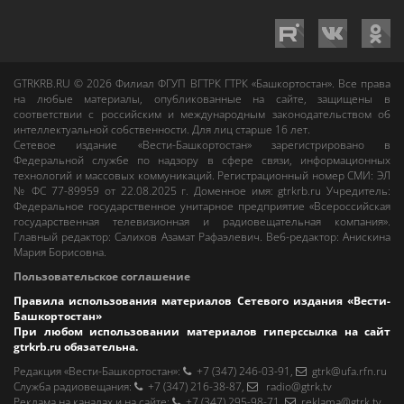
GTRKRB.RU © 2026
Филиал ФГУП ВГТРК ГТРК «Башкортостан»
. Все права
на любые материалы, опубликованные на сайте, защищены в
соответствии с российским и международным законодательством об
интеллектуальной собственности. Для лиц старше 16 лет.
Сетевое издание «Вести-Башкортостан»
зарегистрировано в
Федеральной службе по надзору в сфере связи, информационных
технологий и массовых коммуникаций. Регистрационный номер СМИ: ЭЛ
№ ФС 77-89959 от 22.08.2025 г. Доменное имя:
gtrkrb.ru
Учредитель:
Федеральное государственное унитарное предприятие «Всероссийская
государственная телевизионная и радиовещательная компания».
Главный редактор
:
Салихов Азамат Рафаэлевич
.
Веб-редактор
:
Анискина
Мария Борисовна
.
Пользовательское соглашение
Правила использования материалов Сетевого издания «Вести-
Башкортостан»
При любом использовании материалов гиперссылка на сайт
gtrkrb.ru
обязательна.
Редакция «Вести-Башкортостан»
:
+7 (347) 246-03-91
,
gtrk@ufa.rfn.ru
Cлужба радиовещания
:
+7 (347) 216-38-87
,
radio@gtrk.tv
Реклама на каналах и на сайте
:
+7 (347) 295-98-71
,
reklama@gtrk.tv