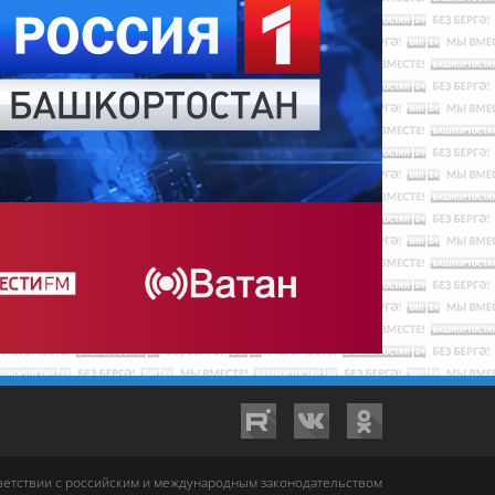
тветствии с российским и международным законодательством