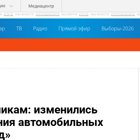
дио
Медиацентр
әр
ТВ
Радио
Прямой эфир
Выборы-2026
икам: изменились
ния автомобильных
д»