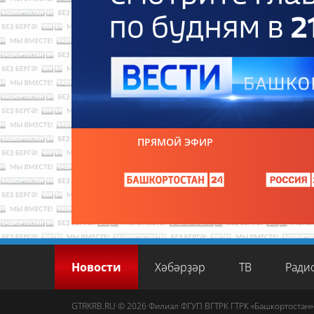
ПРЯМОЙ ЭФИР
Новости
Хәбәрҙәр
ТВ
Ради
GTRKRB.RU © 2026
Филиал ФГУП ВГТРК ГТРК «Башкортостан»