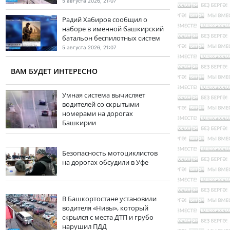
5 августа 2026, 21:07
Радий Хабиров сообщил о
наборе в именной башкирский
батальон беспилотных систем
5 августа 2026, 21:07
ВАМ БУДЕТ ИНТЕРЕСНО
Умная система вычисляет
водителей со скрытыми
номерами на дорогах
Башкирии
Безопасность мотоциклистов
на дорогах обсудили в Уфе
В Башкортостане установили
водителя «Нивы», который
скрылся с места ДТП и грубо
нарушил ПДД