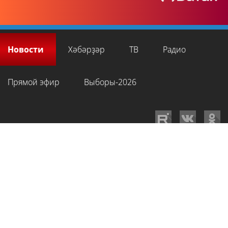
Новости
Хәбәрҙәр
ТВ
Радио
Прямой эфир
Выборы-2026
GTRKRB.RU © 2026
Филиал ФГУП ВГТРК ГТРК «Башкортостан»
. Все права
на любые материалы, опубликованные на сайте, защищены в
соответствии с российским и международным законодательством об
интеллектуальной собственности. Для лиц старше 16 лет.
Сетевое издание «Вести-Башкортостан»
зарегистрировано в
Федеральной службе по надзору в сфере связи, информационных
технологий и массовых коммуникаций. Регистрационный номер СМИ: ЭЛ
№ ФС 77-89959 от 22.08.2025 г. Доменное имя:
gtrkrb.ru
Учредитель:
Федеральное государственное унитарное предприятие «Всероссийская
государственная телевизионная и радиовещательная компания».