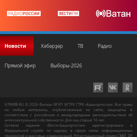
Новости
Хәбәрҙәр
ТВ
Радио
Прямой эфир
Выборы-2026
GTRKRB.RU © 2026
Филиал ФГУП ВГТРК ГТРК «Башкортостан»
. Все права
на любые материалы, опубликованные на сайте, защищены в
соответствии с российским и международным законодательством об
интеллектуальной собственности. Для лиц старше 16 лет.
Сетевое издание «Вести-Башкортостан»
зарегистрировано в
Федеральной службе по надзору в сфере связи, информационных
технологий и массовых коммуникаций. Регистрационный номер СМИ: ЭЛ