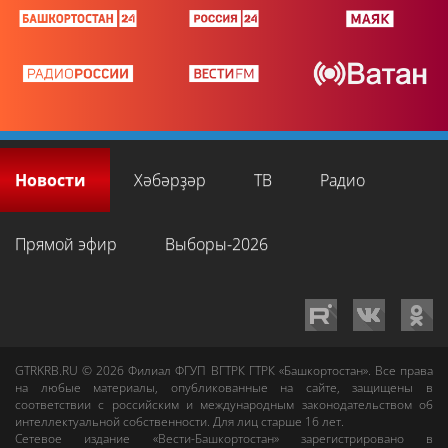
Новости
Хәбәрҙәр
ТВ
Радио
Прямой эфир
Выборы-2026
GTRKRB.RU © 2026
Филиал ФГУП ВГТРК ГТРК «Башкортостан»
. Все права
на любые материалы, опубликованные на сайте, защищены в
соответствии с российским и международным законодательством об
интеллектуальной собственности. Для лиц старше 16 лет.
Сетевое издание «Вести-Башкортостан»
зарегистрировано в