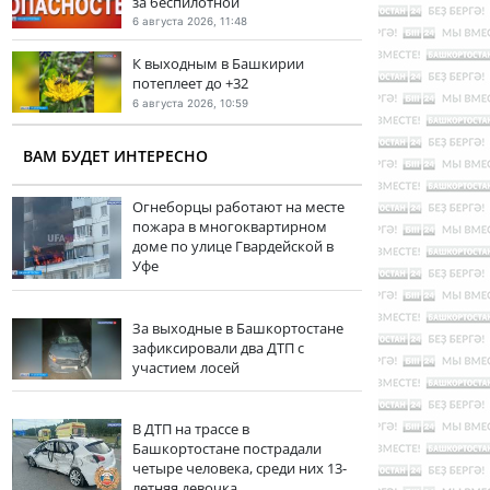
за беспилотной
6 августа 2026, 11:48
К выходным в Башкирии
потеплеет до +32
6 августа 2026, 10:59
ВАМ БУДЕТ ИНТЕРЕСНО
Огнеборцы работают на месте
пожара в многоквартирном
доме по улице Гвардейской в
Уфе
За выходные в Башкортостане
зафиксировали два ДТП с
участием лосей
В ДТП на трассе в
Башкортостане пострадали
четыре человека, среди них 13-
летняя девочка