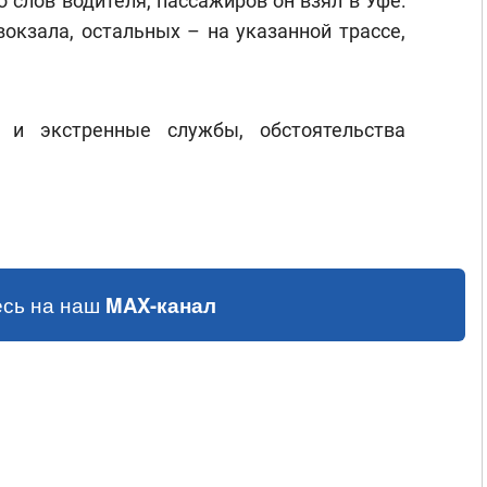
 слов водителя, пассажиров он взял в Уфе:
окзала, остальных – на указанной трассе,
 и экстренные службы, обстоятельства
сь на наш
MAX-канал