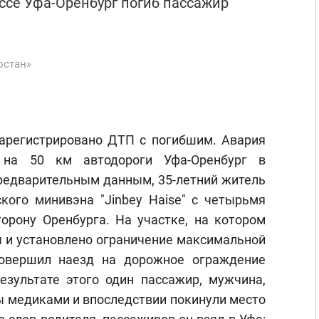
ассе Уфа-Оренбург погиб пассажир
остан»
 зарегистрировано ДТП с погибшим. Авария
 на 50 км автодороги Уфа-Оренбург в
редварительным данным, 35-летний житель
кого минивэна "Jinbey Haise" с четырьмя
орону Оренбурга. На участке, на котором
 и установлено ограничение максимальной
совершил наезд на дорожное ограждение
езультате этого один пассажир, мужчина,
ы медиками и впоследствии покинули место