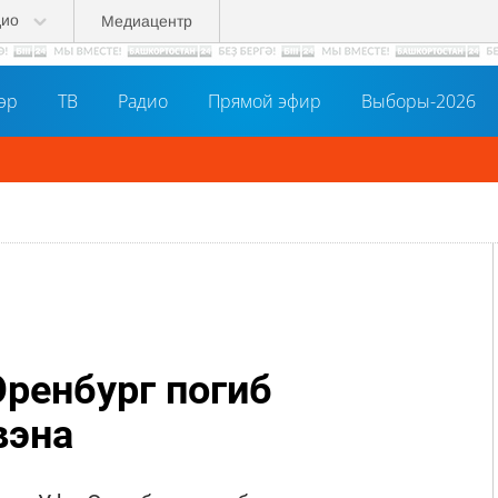
дио
Медиацентр
әр
ТВ
Радио
Прямой эфир
Выборы-2026
Оренбург погиб
вэна