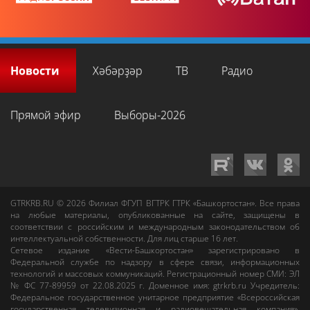
Новости
Хәбәрҙәр
ТВ
Радио
Прямой эфир
Выборы-2026
GTRKRB.RU © 2026
Филиал ФГУП ВГТРК ГТРК «Башкортостан»
. Все права
на любые материалы, опубликованные на сайте, защищены в
соответствии с российским и международным законодательством об
интеллектуальной собственности. Для лиц старше 16 лет.
Сетевое издание «Вести-Башкортостан»
зарегистрировано в
Федеральной службе по надзору в сфере связи, информационных
технологий и массовых коммуникаций. Регистрационный номер СМИ: ЭЛ
№ ФС 77-89959 от 22.08.2025 г. Доменное имя:
gtrkrb.ru
Учредитель:
Федеральное государственное унитарное предприятие «Всероссийская
государственная телевизионная и радиовещательная компания».