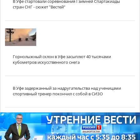
В Уфе стартовали соревнования I зимней Спартакиады
стран СНГ - сюжет "Вестей"
Горнолыжный склон в Уфе засыплют 40 тысячами
кубометров искусственного снега
В Уфе задержанный за надругательства над ученицами
спортивный тренер покончил с собой в СИЗО