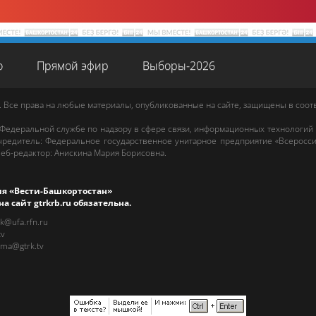
о
Прямой эфир
Выборы-2026
. Все права на любые материалы, опубликованные на сайте, защищены в соо
 Федеральной службе по надзору в сфере связи, информационных технологий
редитель: Федеральное государственное унитарное предприятие «Всеросси
еб-редактор
:
Анискина Мария Борисовна
.
ия «Вести-Башкортостан»
на сайт
gtrkrb.ru
обязательна.
rk@ufa.rfn.ru
tv
ama@gtrk.tv