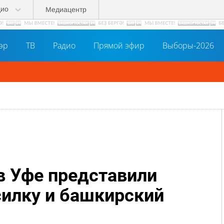
дио
Медиацентр
әр
ТВ
Радио
Прямой эфир
Выборы-2026
в Уфе представили
илку и башкирский