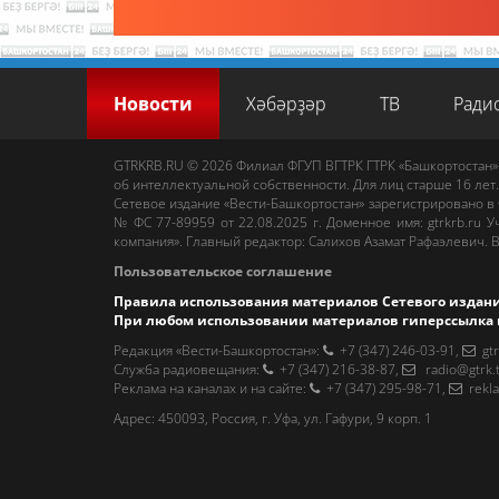
Новости
Хәбәрҙәр
ТВ
Ради
GTRKRB.RU © 2026
Филиал ФГУП ВГТРК ГТРК «Башкортостан»
об интеллектуальной собственности. Для лиц старше 16 лет.
Сетевое издание «Вести-Башкортостан»
зарегистрировано в
№ ФС 77-89959 от 22.08.2025 г. Доменное имя:
gtrkrb.ru
Уч
компания».
Главный редактор
:
Салихов Азамат Рафаэлевич
.
В
Пользовательское соглашение
Правила использования материалов Сетевого издан
При любом использовании материалов гиперссылка 
Редакция «Вести-Башкортостан»
:
+7 (347) 246-03-91
,
gt
Cлужба радиовещания
:
+7 (347) 216-38-87
,
radio@gtrk.
Реклама на каналах и на сайте
:
+7 (347) 295-98-71
,
rekl
Адрес:
450093
,
Россия, г. Уфа
, ул.
Гафури, 9 корп. 1