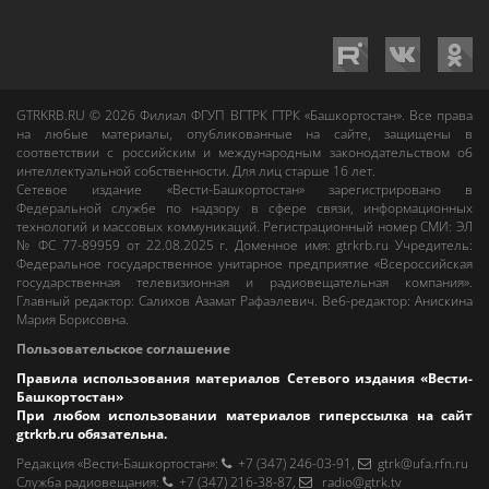
GTRKRB.RU © 2026
Филиал ФГУП ВГТРК ГТРК «Башкортостан»
. Все права
на любые материалы, опубликованные на сайте, защищены в
соответствии с российским и международным законодательством об
интеллектуальной собственности. Для лиц старше 16 лет.
Сетевое издание «Вести-Башкортостан»
зарегистрировано в
Федеральной службе по надзору в сфере связи, информационных
технологий и массовых коммуникаций. Регистрационный номер СМИ: ЭЛ
№ ФС 77-89959 от 22.08.2025 г. Доменное имя:
gtrkrb.ru
Учредитель:
Федеральное государственное унитарное предприятие «Всероссийская
государственная телевизионная и радиовещательная компания».
Главный редактор
:
Салихов Азамат Рафаэлевич
.
Веб-редактор
:
Анискина
Мария Борисовна
.
Пользовательское соглашение
Правила использования материалов Сетевого издания «Вести-
Башкортостан»
При любом использовании материалов гиперссылка на сайт
gtrkrb.ru
обязательна.
Редакция «Вести-Башкортостан»
:
+7 (347) 246-03-91
,
gtrk@ufa.rfn.ru
Cлужба радиовещания
:
+7 (347) 216-38-87
,
radio@gtrk.tv