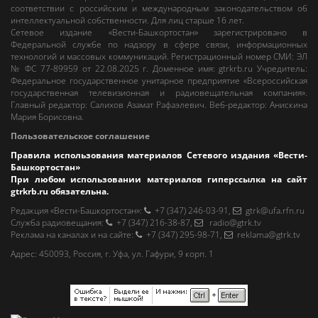
соответствии с российским и международным законодательством об
интеллектуальной собственности. Для лиц старше 16 лет.
Сетевое издание «Вести-Башкортостан»
зарегистрировано в
Федеральной службе по надзору в сфере связи, информационных
технологий и массовых коммуникаций. Регистрационный номер СМИ: ЭЛ
№ ФС 77-89959 от 22.08.2025 г. Доменное имя:
gtrkrb.ru
Учредитель:
Федеральное государственное унитарное предприятие «Всероссийская
государственная телевизионная и радиовещательная компания».
Главный редактор
:
Салихов Азамат Рафаэлевич
.
Веб-редактор
:
Анискина
Мария Борисовна
.
Пользовательское соглашение
Правила использования материалов Сетевого издания «Вести-
Башкортостан»
При любом использовании материалов гиперссылка на сайт
gtrkrb.ru
обязательна.
Редакция «Вести-Башкортостан»
:
+7 (347) 246-03-91
,
gtrk@ufa.rfn.ru
Cлужба радиовещания
:
+7 (347) 216-38-87
,
radio@gtrk.tv
Реклама на каналах и на сайте
:
+7 (347) 295-98-71
,
reklama@gtrk.tv
Адрес:
450093
,
Россия, г. Уфа
, ул.
Гафури, 9 корп. 1