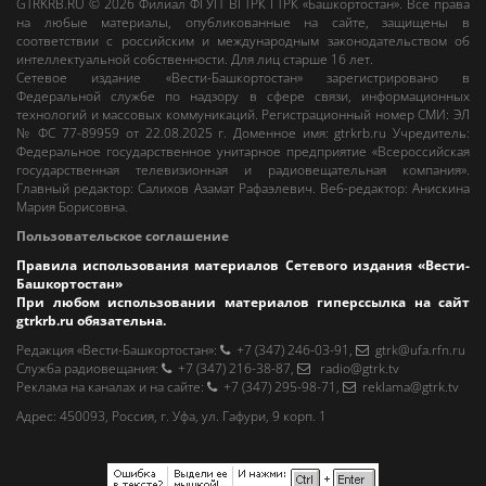
GTRKRB.RU © 2026
Филиал ФГУП ВГТРК ГТРК «Башкортостан»
. Все права
на любые материалы, опубликованные на сайте, защищены в
соответствии с российским и международным законодательством об
интеллектуальной собственности. Для лиц старше 16 лет.
Сетевое издание «Вести-Башкортостан»
зарегистрировано в
Федеральной службе по надзору в сфере связи, информационных
технологий и массовых коммуникаций. Регистрационный номер СМИ: ЭЛ
№ ФС 77-89959 от 22.08.2025 г. Доменное имя:
gtrkrb.ru
Учредитель:
Федеральное государственное унитарное предприятие «Всероссийская
государственная телевизионная и радиовещательная компания».
Главный редактор
:
Салихов Азамат Рафаэлевич
.
Веб-редактор
:
Анискина
Мария Борисовна
.
Пользовательское соглашение
Правила использования материалов Сетевого издания «Вести-
Башкортостан»
При любом использовании материалов гиперссылка на сайт
gtrkrb.ru
обязательна.
Редакция «Вести-Башкортостан»
:
+7 (347) 246-03-91
,
gtrk@ufa.rfn.ru
Cлужба радиовещания
:
+7 (347) 216-38-87
,
radio@gtrk.tv
Реклама на каналах и на сайте
:
+7 (347) 295-98-71
,
reklama@gtrk.tv
Адрес:
450093
,
Россия, г. Уфа
, ул.
Гафури, 9 корп. 1