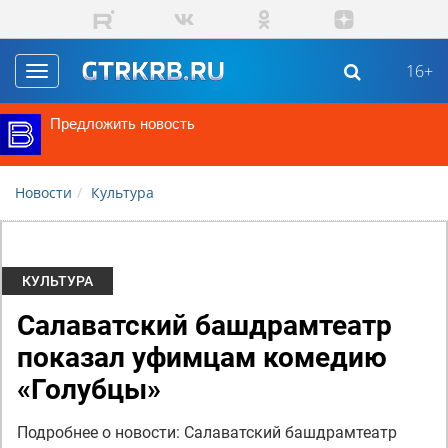
Перейти к основному содержанию
16+
Toggle
navigation
Предложить новость
Новости
Культура
КУЛЬТУРА
Салаватский башдрамтеатр
показал уфимцам комедию
«Голубцы»
Подробнее о новости: Салаватский башдрамтеатр