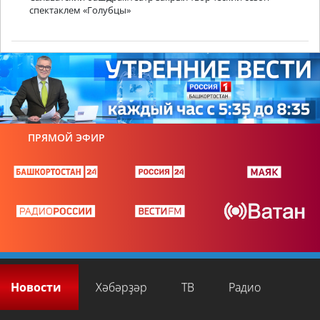
спектаклем «Голубцы»
ПРЯМОЙ ЭФИР
Новости
Хәбәрҙәр
ТВ
Радио