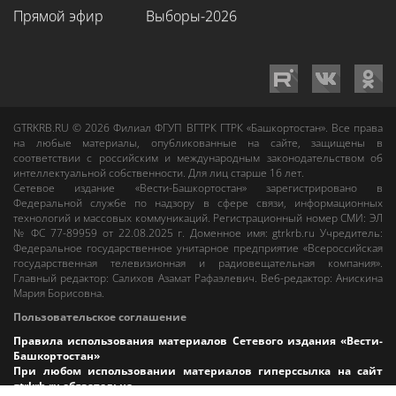
Прямой эфир
Выборы-2026
GTRKRB.RU © 2026
Филиал ФГУП ВГТРК ГТРК «Башкортостан»
. Все права
на любые материалы, опубликованные на сайте, защищены в
соответствии с российским и международным законодательством об
интеллектуальной собственности. Для лиц старше 16 лет.
Сетевое издание «Вести-Башкортостан»
зарегистрировано в
Федеральной службе по надзору в сфере связи, информационных
технологий и массовых коммуникаций. Регистрационный номер СМИ: ЭЛ
№ ФС 77-89959 от 22.08.2025 г. Доменное имя:
gtrkrb.ru
Учредитель:
Федеральное государственное унитарное предприятие «Всероссийская
государственная телевизионная и радиовещательная компания».
Главный редактор
:
Салихов Азамат Рафаэлевич
.
Веб-редактор
:
Анискина
Мария Борисовна
.
Пользовательское соглашение
Правила использования материалов Сетевого издания «Вести-
Башкортостан»
При любом использовании материалов гиперссылка на сайт
gtrkrb.ru
обязательна.