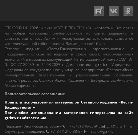
GTRKRB.RU © 2026
Филиал ФГУП ВГТРК ГТРК «Башкортостан»
. Все права
на любые материалы, опубликованные на сайте, защищены в
соответствии с российским и международным законодательством об
интеллектуальной собственности. Для лиц старше 16 лет.
Сетевое издание «Вести-Башкортостан»
зарегистрировано в
Федеральной службе по надзору в сфере связи, информационных
технологий и массовых коммуникаций. Регистрационный номер СМИ: ЭЛ
№ ФС 77-89959 от 22.08.2025 г. Доменное имя:
gtrkrb.ru
Учредитель:
Федеральное государственное унитарное предприятие «Всероссийская
государственная телевизионная и радиовещательная компания».
Главный редактор
:
Салихов Азамат Рафаэлевич
.
Веб-редактор
:
Анискина
Мария Борисовна
.
Пользовательское соглашение
Правила использования материалов Сетевого издания «Вести-
Башкортостан»
При любом использовании материалов гиперссылка на сайт
gtrkrb.ru
обязательна.
Редакция «Вести-Башкортостан»
:
+7 (347) 246-03-91
,
gtrk@ufa.rfn.ru
Cлужба радиовещания
:
+7 (347) 216-38-87
,
radio@gtrk.tv
Реклама на каналах и на сайте
:
+7 (347) 295-98-71
,
reklama@gtrk.tv