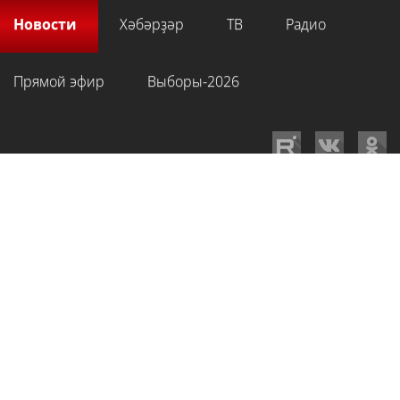
Новости
Хәбәрҙәр
ТВ
Радио
Прямой эфир
Выборы-2026
GTRKRB.RU © 2026
Филиал ФГУП ВГТРК ГТРК «Башкортостан»
. Все права
на любые материалы, опубликованные на сайте, защищены в
соответствии с российским и международным законодательством об
интеллектуальной собственности. Для лиц старше 16 лет.
Сетевое издание «Вести-Башкортостан»
зарегистрировано в
Федеральной службе по надзору в сфере связи, информационных
технологий и массовых коммуникаций. Регистрационный номер СМИ: ЭЛ
№ ФС 77-89959 от 22.08.2025 г. Доменное имя:
gtrkrb.ru
Учредитель:
Федеральное государственное унитарное предприятие «Всероссийская
государственная телевизионная и радиовещательная компания».
Главный редактор
:
Салихов Азамат Рафаэлевич
.
Веб-редактор
:
Анискина
Мария Борисовна
.
Пользовательское соглашение