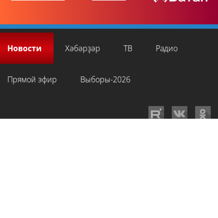
Новости
Хәбәрҙәр
ТВ
Радио
Прямой эфир
Выборы-2026
GTRKRB.RU © 2026
Филиал ФГУП ВГТРК ГТРК «Башкортостан»
. Все права
на любые материалы, опубликованные на сайте, защищены в
соответствии с российским и международным законодательством об
интеллектуальной собственности. Для лиц старше 16 лет.
Сетевое издание «Вести-Башкортостан»
зарегистрировано в
Федеральной службе по надзору в сфере связи, информационных
технологий и массовых коммуникаций. Регистрационный номер СМИ: ЭЛ
№ ФС 77-89959 от 22.08.2025 г. Доменное имя:
gtrkrb.ru
Учредитель:
Федеральное государственное унитарное предприятие «Всероссийская
государственная телевизионная и радиовещательная компания».