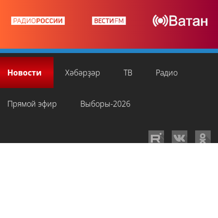
Новости
Хәбәрҙәр
ТВ
Радио
Прямой эфир
Выборы-2026
GTRKRB.RU © 2026
Филиал ФГУП ВГТРК ГТРК «Башкортостан»
. Все права
на любые материалы, опубликованные на сайте, защищены в
соответствии с российским и международным законодательством об
интеллектуальной собственности. Для лиц старше 16 лет.
Сетевое издание «Вести-Башкортостан»
зарегистрировано в
Федеральной службе по надзору в сфере связи, информационных
технологий и массовых коммуникаций. Регистрационный номер СМИ: ЭЛ