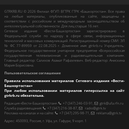
GTRKRB.RU © 2026
Филиал ФГУП ВГТРК ГТРК «Башкортостан»
. Все права
на любые материалы, опубликованные на сайте, защищены в
соответствии с российским и международным законодательством об
интеллектуальной собственности. Для лиц старше 16 лет.
Сетевое издание «Вести-Башкортостан»
зарегистрировано в
Федеральной службе по надзору в сфере связи, информационных
технологий и массовых коммуникаций. Регистрационный номер СМИ: ЭЛ
№ ФС 77-89959 от 22.08.2025 г. Доменное имя:
gtrkrb.ru
Учредитель:
Федеральное государственное унитарное предприятие «Всероссийская
государственная телевизионная и радиовещательная компания».
Главный редактор
:
Салихов Азамат Рафаэлевич
.
Веб-редактор
:
Анискина
Мария Борисовна
.
Пользовательское соглашение
Правила использования материалов Сетевого издания «Вести-
Башкортостан»
При любом использовании материалов гиперссылка на сайт
gtrkrb.ru
обязательна.
Редакция «Вести-Башкортостан»
:
+7 (347) 246-03-91
,
gtrk@ufa.rfn.ru
Cлужба радиовещания
:
+7 (347) 216-38-87
,
radio@gtrk.tv
Реклама на каналах и на сайте
:
+7 (347) 295-98-71
,
reklama@gtrk.tv
Адрес:
450093
,
Россия, г. Уфа
, ул.
Гафури, 9 корп. 1