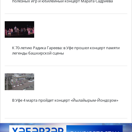
полезных игр и юбилейный концерт Марата Садриева
К 70-летию Радика Гареева: в Уфе прошел концерт памяти
легенды башкирской сцены
В Уфе 4 марта пройдет концерт «Йылайырым-Йондоҙом»