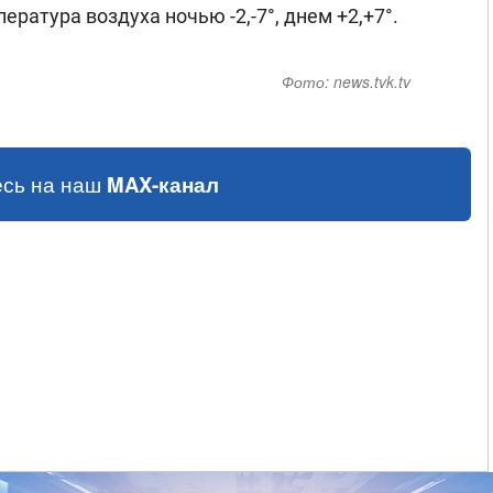
ратура воздуха ночью -2,-7°, днем +2,+7°.
Фото:
news.tvk.tv
сь на наш
MAX-канал