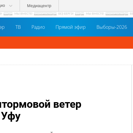
дио
Медиацентр
әр
ТВ
Радио
Прямой эфир
Выборы-2026
штормовой ветер
 Уфу