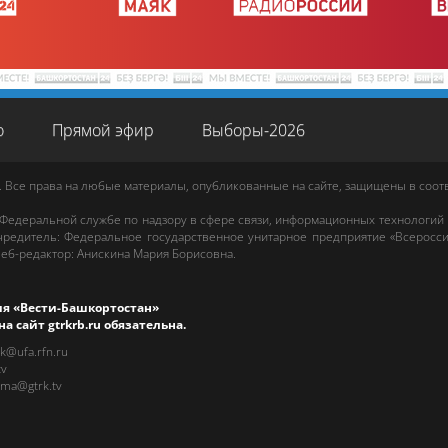
о
Прямой эфир
Выборы-2026
. Все права на любые материалы, опубликованные на сайте, защищены в соо
 Федеральной службе по надзору в сфере связи, информационных технологий
редитель: Федеральное государственное унитарное предприятие «Всеросси
еб-редактор
:
Анискина Мария Борисовна
.
ия «Вести-Башкортостан»
на сайт
gtrkrb.ru
обязательна.
rk@ufa.rfn.ru
tv
ama@gtrk.tv