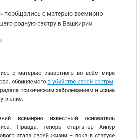
и» пообщались с матерью всемирно
вшего родную сестру в Башкирии
а
лись с матерью известного во всём мире
ова, обвиняемого
в убийстве своей сестры
.
традала психическим заболеванием и «сама
тупление.
ний всемирно известный основатель
рвиса. Правда, теперь стартапер Айнур
ового этапа своей жизни – пока в статусе