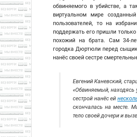
обвиняемого в убийстве, а та
виртуальном мире созданны
пользователей, то на избран
поддержать его пришли только 
похожий на брата. Сам 34-л
городка Дюртюли перед сыщика
нанёс своей сестре смертельны
Евгений Каневский, стар
«Обвиняемый, находясь у
сестрой нанёс ей
нескол
скончалась на месте. М
тело своей дочери и выз