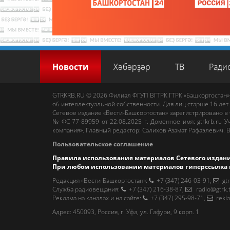
Новости
Хәбәрҙәр
ТВ
Ради
GTRKRB.RU © 2026
Филиал ФГУП ВГТРК ГТРК «Башкортостан»
об интеллектуальной собственности. Для лиц старше 16 лет.
Сетевое издание «Вести-Башкортостан»
зарегистрировано в
№ ФС 77-89959 от 22.08.2025 г. Доменное имя:
gtrkrb.ru
Уч
компания».
Главный редактор
:
Салихов Азамат Рафаэлевич
.
В
Пользовательское соглашение
Правила использования материалов Сетевого издан
При любом использовании материалов гиперссылка 
Редакция «Вести-Башкортостан»
:
+7 (347) 246-03-91
,
gt
Cлужба радиовещания
:
+7 (347) 216-38-87
,
radio@gtrk.
Реклама на каналах и на сайте
:
+7 (347) 295-98-71
,
rekl
Адрес:
450093
,
Россия, г. Уфа
, ул.
Гафури, 9 корп. 1