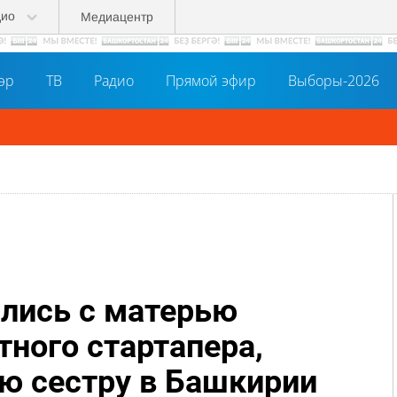
дио
Медиацентр
әр
ТВ
Радио
Прямой эфир
Выборы-2026
лись с матерью
тного стартапера,
ю сестру в Башкирии