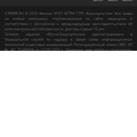
GTRKRB.RU © 2026
Филиал ФГУП ВГТРК ГТРК «Башкортостан»
. Все права
на любые материалы, опубликованные на сайте, защищены в
соответствии с российским и международным законодательством об
интеллектуальной собственности. Для лиц старше 16 лет.
Сетевое издание «Вести-Башкортостан»
зарегистрировано в
Федеральной службе по надзору в сфере связи, информационных
технологий и массовых коммуникаций. Регистрационный номер СМИ: ЭЛ
№ ФС 77-89959 от 22.08.2025 г. Доменное имя:
gtrkrb.ru
Учредитель:
Федеральное государственное унитарное предприятие «Всероссийская
государственная телевизионная и радиовещательная компания».
Главный редактор
:
Салихов Азамат Рафаэлевич
.
Веб-редактор
:
Анискина
Мария Борисовна
.
Пользовательское соглашение
Правила использования материалов Сетевого издания «Вести-
Башкортостан»
При любом использовании материалов гиперссылка на сайт
gtrkrb.ru
обязательна.
Редакция «Вести-Башкортостан»
:
+7 (347) 246-03-91
,
gtrk@ufa.rfn.ru
Cлужба радиовещания
:
+7 (347) 216-38-87
,
radio@gtrk.tv
Реклама на каналах и на сайте
:
+7 (347) 295-98-71
,
reklama@gtrk.tv
Адрес:
450093
,
Россия, г. Уфа
, ул.
Гафури, 9 корп. 1