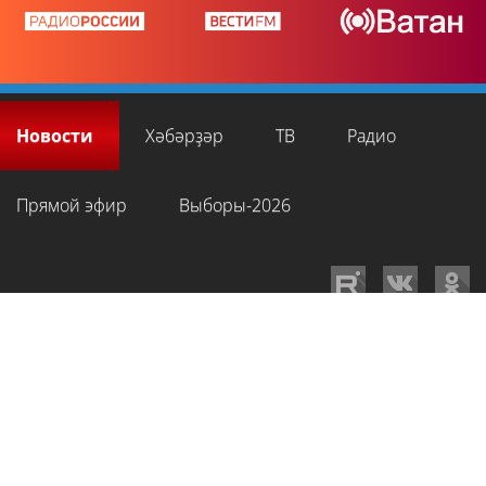
Новости
Хәбәрҙәр
ТВ
Радио
Прямой эфир
Выборы-2026
GTRKRB.RU © 2026
Филиал ФГУП ВГТРК ГТРК «Башкортостан»
. Все права
на любые материалы, опубликованные на сайте, защищены в
соответствии с российским и международным законодательством об
интеллектуальной собственности. Для лиц старше 16 лет.
Сетевое издание «Вести-Башкортостан»
зарегистрировано в
Федеральной службе по надзору в сфере связи, информационных
технологий и массовых коммуникаций. Регистрационный номер СМИ: ЭЛ
№ ФС 77-89959 от 22.08.2025 г. Доменное имя:
gtrkrb.ru
Учредитель: