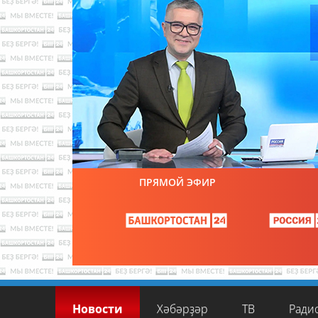
ПРЯМОЙ ЭФИР
Новости
Хәбәрҙәр
ТВ
Ради