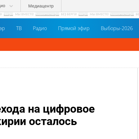
дио
Медиацентр
әр
ТВ
Радио
Прямой эфир
Выборы-2026
ехода на цифровое
ирии осталось