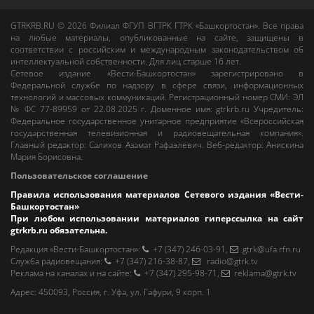
GTRKRB.RU © 2026
Филиал ФГУП ВГТРК ГТРК «Башкортостан»
. Все права
на любые материалы, опубликованные на сайте, защищены в
соответствии с российским и международным законодательством об
интеллектуальной собственности. Для лиц старше 16 лет.
Сетевое издание «Вести-Башкортостан»
зарегистрировано в
Федеральной службе по надзору в сфере связи, информационных
технологий и массовых коммуникаций. Регистрационный номер СМИ: ЭЛ
№ ФС 77-89959 от 22.08.2025 г. Доменное имя:
gtrkrb.ru
Учредитель:
Федеральное государственное унитарное предприятие «Всероссийская
государственная телевизионная и радиовещательная компания».
Главный редактор
:
Салихов Азамат Рафаэлевич
.
Веб-редактор
:
Анискина
Мария Борисовна
.
Пользовательское соглашение
Правила использования материалов Сетевого издания «Вести-
Башкортостан»
При любом использовании материалов гиперссылка на сайт
gtrkrb.ru
обязательна.
Редакция «Вести-Башкортостан»
:
+7 (347) 246-03-91
,
gtrk@ufa.rfn.ru
Cлужба радиовещания
:
+7 (347) 216-38-87
,
radio@gtrk.tv
Реклама на каналах и на сайте
:
+7 (347) 295-98-71
,
reklama@gtrk.tv
Адрес:
450093
,
Россия, г. Уфа
, ул.
Гафури, 9 корп. 1