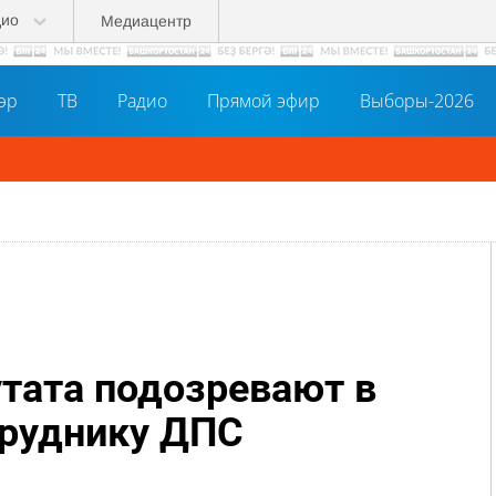
дио
Медиацентр
әр
ТВ
Радио
Прямой эфир
Выборы-2026
тата подозревают в
труднику ДПС