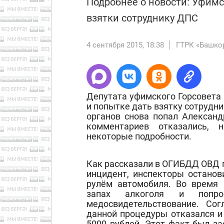
Подробнее о новости: Уфимс
взятки сотруднику ДПС
4 сентября 2015, 18:38
ГТРК «Башко
Депутата уфимского Горсовета
и попытке дать взятку сотрудн
органов снова попал Александ
комментариев отказались, 
некоторые подробности.
Как рассказали в ОГИБДД ОВД п
инцидент, инспекторы останов
рулём автомобиля. Во время 
запах алкоголя и попро
медосвидетельствование. Со
данной процедуры отказался и
5000 рублей. Этот факт был з