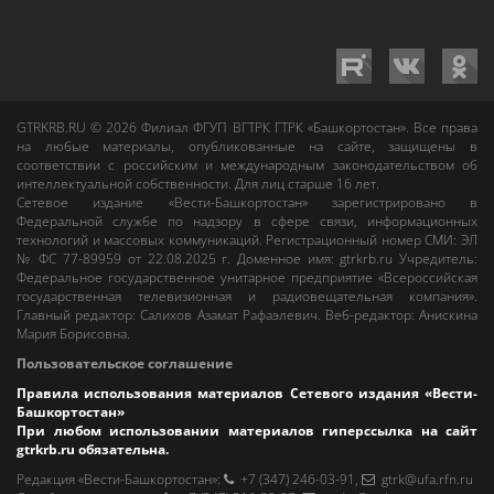
GTRKRB.RU © 2026
Филиал ФГУП ВГТРК ГТРК «Башкортостан»
. Все права
на любые материалы, опубликованные на сайте, защищены в
соответствии с российским и международным законодательством об
интеллектуальной собственности. Для лиц старше 16 лет.
Сетевое издание «Вести-Башкортостан»
зарегистрировано в
Федеральной службе по надзору в сфере связи, информационных
технологий и массовых коммуникаций. Регистрационный номер СМИ: ЭЛ
№ ФС 77-89959 от 22.08.2025 г. Доменное имя:
gtrkrb.ru
Учредитель:
Федеральное государственное унитарное предприятие «Всероссийская
государственная телевизионная и радиовещательная компания».
Главный редактор
:
Салихов Азамат Рафаэлевич
.
Веб-редактор
:
Анискина
Мария Борисовна
.
Пользовательское соглашение
Правила использования материалов Сетевого издания «Вести-
Башкортостан»
При любом использовании материалов гиперссылка на сайт
gtrkrb.ru
обязательна.
Редакция «Вести-Башкортостан»
:
+7 (347) 246-03-91
,
gtrk@ufa.rfn.ru