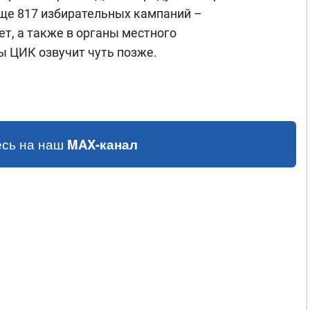
еще 817 избирательных кампаний –
ет, а также в органы местного
ы ЦИК озвучит чуть позже.
сь на наш
MAX-канал