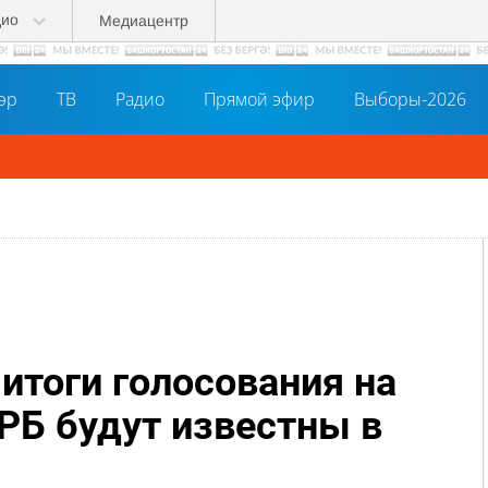
дио
Медиацентр
әр
ТВ
Радио
Прямой эфир
Выборы-2026
итоги голосования на
РБ будут известны в
й