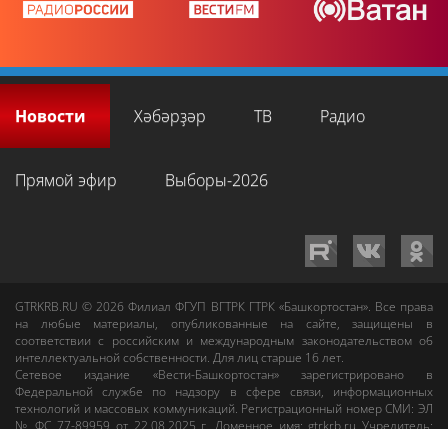
Новости
Хәбәрҙәр
ТВ
Радио
Прямой эфир
Выборы-2026
GTRKRB.RU © 2026
Филиал ФГУП ВГТРК ГТРК «Башкортостан»
. Все права
на любые материалы, опубликованные на сайте, защищены в
соответствии с российским и международным законодательством об
интеллектуальной собственности. Для лиц старше 16 лет.
Сетевое издание «Вести-Башкортостан»
зарегистрировано в
Федеральной службе по надзору в сфере связи, информационных
технологий и массовых коммуникаций. Регистрационный номер СМИ: ЭЛ
№ ФС 77-89959 от 22.08.2025 г. Доменное имя:
gtrkrb.ru
Учредитель:
Федеральное государственное унитарное предприятие «Всероссийская