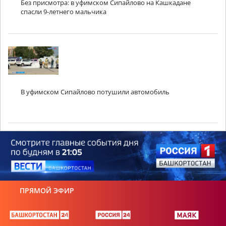
Без присмотра: в уфимском Сипайлово на Кашкадане
спасли 9-летнего мальчика
В уфимском Сипайлово потушили автомобиль
ПРЯМОЙ ЭФИР