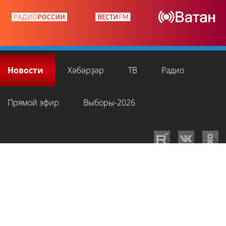
Новости
Хәбәрҙәр
ТВ
Радио
Прямой эфир
Выборы-2026
GTRKRB.RU © 2026
Филиал ФГУП ВГТРК ГТРК «Башкортостан»
. Все права
на любые материалы, опубликованные на сайте, защищены в
соответствии с российским и международным законодательством об
интеллектуальной собственности. Для лиц старше 16 лет.
Сетевое издание «Вести-Башкортостан»
зарегистрировано в
Федеральной службе по надзору в сфере связи, информационных
технологий и массовых коммуникаций. Регистрационный номер СМИ: ЭЛ