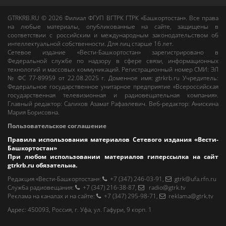
GTRKRB.RU © 2026
Филиал ФГУП ВГТРК ГТРК «Башкортостан»
. Все права
на любые материалы, опубликованные на сайте, защищены в
соответствии с российским и международным законодательством об
интеллектуальной собственности. Для лиц старше 16 лет.
Сетевое издание «Вести-Башкортостан»
зарегистрировано в
Федеральной службе по надзору в сфере связи, информационных
технологий и массовых коммуникаций. Регистрационный номер СМИ: ЭЛ
№ ФС 77-89959 от 22.08.2025 г. Доменное имя:
gtrkrb.ru
Учредитель:
Федеральное государственное унитарное предприятие «Всероссийская
государственная телевизионная и радиовещательная компания».
Главный редактор
:
Салихов Азамат Рафаэлевич
.
Веб-редактор
:
Анискина
Мария Борисовна
.
Пользовательское соглашение
Правила использования материалов Сетевого издания «Вести-
Башкортостан»
При любом использовании материалов гиперссылка на сайт
gtrkrb.ru
обязательна.
Редакция «Вести-Башкортостан»
:
+7 (347) 246-03-91
,
gtrk@ufa.rfn.ru
Cлужба радиовещания
:
+7 (347) 216-38-87
,
radio@gtrk.tv
Реклама на каналах и на сайте
:
+7 (347) 295-98-71
,
reklama@gtrk.tv
Адрес:
450093
,
Россия, г. Уфа
, ул.
Гафури, 9 корп. 1