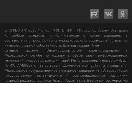
GTRKRB.RU © 2026
Филиал ФГУП ВГТРК ГТРК «Башкортостан»
. Все права
на любые материалы, опубликованные на сайте, защищены в
соответствии с российским и международным законодательством об
интеллектуальной собственности. Для лиц старше 16 лет.
Сетевое издание «Вести-Башкортостан»
зарегистрировано в
Федеральной службе по надзору в сфере связи, информационных
технологий и массовых коммуникаций. Регистрационный номер СМИ: ЭЛ
№ ФС 77-89959 от 22.08.2025 г. Доменное имя:
gtrkrb.ru
Учредитель:
Федеральное государственное унитарное предприятие «Всероссийская
государственная телевизионная и радиовещательная компания».
Главный редактор
:
Салихов Азамат Рафаэлевич
.
Веб-редактор
:
Анискина
Мария Борисовна
.
Пользовательское соглашение
Правила использования материалов Сетевого издания «Вести-
Башкортостан»
При любом использовании материалов гиперссылка на сайт
gtrkrb.ru
обязательна.
Редакция «Вести-Башкортостан»
:
+7 (347) 246-03-91
,
gtrk@ufa.rfn.ru
Cлужба радиовещания
:
+7 (347) 216-38-87
,
radio@gtrk.tv