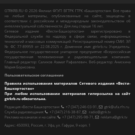
GTRKRB.RU © 2026
Филиал ФГУП ВГТРК ГТРК «Башкортостан»
. Все права
на любые материалы, опубликованные на сайте, защищены в
соответствии с российским и международным законодательством об
интеллектуальной собственности. Для лиц старше 16 лет.
Сетевое издание «Вести-Башкортостан»
зарегистрировано в
Федеральной службе по надзору в сфере связи, информационных
технологий и массовых коммуникаций. Регистрационный номер СМИ: ЭЛ
№ ФС 77-89959 от 22.08.2025 г. Доменное имя:
gtrkrb.ru
Учредитель:
Федеральное государственное унитарное предприятие «Всероссийская
государственная телевизионная и радиовещательная компания».
Главный редактор
:
Салихов Азамат Рафаэлевич
.
Веб-редактор
:
Анискина
Мария Борисовна
.
Пользовательское соглашение
Правила использования материалов Сетевого издания «Вести-
Башкортостан»
При любом использовании материалов гиперссылка на сайт
gtrkrb.ru
обязательна.
Редакция «Вести-Башкортостан»
:
+7 (347) 246-03-91
,
gtrk@ufa.rfn.ru
Cлужба радиовещания
:
+7 (347) 216-38-87
,
radio@gtrk.tv
Реклама на каналах и на сайте
:
+7 (347) 295-98-71
,
reklama@gtrk.tv
Адрес:
450093
,
Россия, г. Уфа
, ул.
Гафури, 9 корп. 1