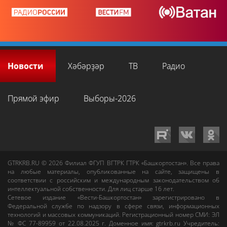
Новости
Хәбәрҙәр
ТВ
Радио
Прямой эфир
Выборы-2026
GTRKRB.RU © 2026
Филиал ФГУП ВГТРК ГТРК «Башкортостан»
. Все права
на любые материалы, опубликованные на сайте, защищены в
соответствии с российским и международным законодательством об
интеллектуальной собственности. Для лиц старше 16 лет.
Сетевое издание «Вести-Башкортостан»
зарегистрировано в
Федеральной службе по надзору в сфере связи, информационных
технологий и массовых коммуникаций. Регистрационный номер СМИ: ЭЛ
№ ФС 77-89959 от 22.08.2025 г. Доменное имя:
gtrkrb.ru
Учредитель: