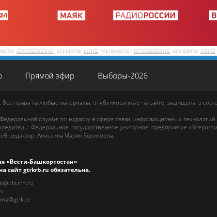
о
Прямой эфир
Выборы-2026
. Все права на любые материалы, опубликованные на сайте, защищены в соо
 Федеральной службе по надзору в сфере связи, информационных технологий
редитель: Федеральное государственное унитарное предприятие «Всеросси
еб-редактор
:
Анискина Мария Борисовна
.
ия «Вести-Башкортостан»
на сайт
gtrkrb.ru
обязательна.
rk@ufa.rfn.ru
tv
ama@gtrk.tv