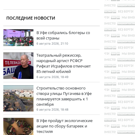
ПОСЛЕДНИЕ НОВОСТИ
В Уфе собрались блогеры со
всей страны
6 августа 2026, 21:10
Театральный режиссер,
народный артист РСФСР
Рифкат Исрафилов отмечает
85-летний юбилей
6 августа 2026, 18:49
Строительство основного
створа улицы Пугачева в Уфе
планируется завершить к 1
сентября
6 августа 2026, 18:48
В Уфе пройдут экологические
акции по сбору батареек и
текстиля