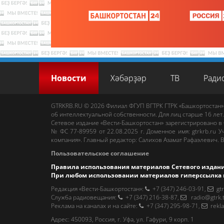
Новости
Хәбәрҙәр
ТВ
Ради
GTRKRB.RU © 2026
Филиал ФГУП ВГТРК ГТРК «Башкортостан»
об интеллектуальной собственности. Для лиц старше 16 лет.
Сетевое издание «Вести-Башкортостан»
зарегистрировано в
№ ФС 77-89959 от 22.08.2025 г. Доменное имя:
gtrkrb.ru
Уч
компания».
Главный редактор
:
Салихов Азамат Рафаэлевич
.
В
Пользовательское соглашение
Правила использования материалов Сетевого издан
При любом использовании материалов гиперссылка 
Редакция «Вести-Башкортостан»
:
+7 (347) 246-03-91
,
gt
Cлужба радиовещания
:
+7 (347) 216-38-87
,
radio@gtrk.
Реклама на каналах и на сайте
:
+7 (347) 295-98-71
,
rekl
Адрес:
450093
,
Россия, г. Уфа
, ул.
Гафури, 9 корп. 1