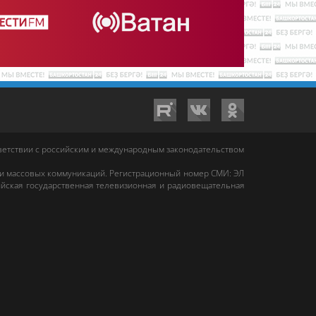
тветствии с российским и международным законодательством
 и массовых коммуникаций. Регистрационный номер СМИ: ЭЛ
йская государственная телевизионная и радиовещательная