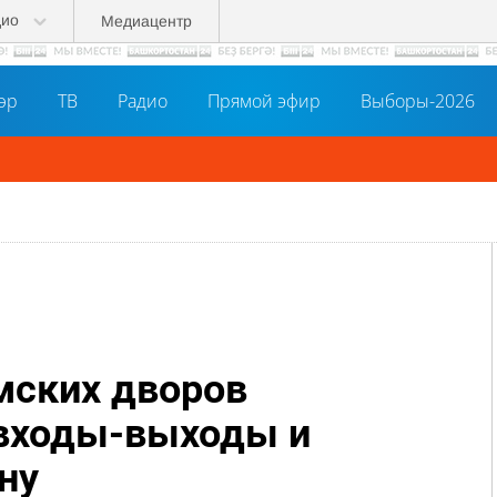
дио
Медиацентр
әр
ТВ
Радио
Прямой эфир
Выборы-2026
мских дворов
 входы-выходы и
ну