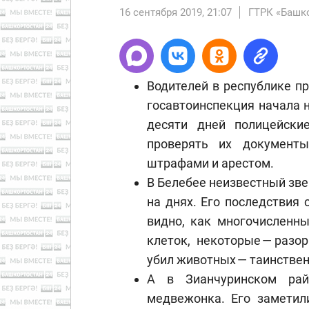
16 сентября 2019, 21:07
ГТРК «Башк
Водителей в республике п
госавтоинспекция начала 
десяти дней полицейски
проверять их документ
штрафами и арестом.
В Белебее неизвестный зве
на днях. Его последствия 
видно, как многочисленн
клеток, некоторые — разо
убил животных — таинствен
А в Зианчуринском ра
медвежонка. Его заметил