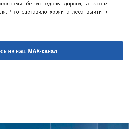
осолапый бежит вдоль дороги, а затем
оля. Что заставило хозяина леса выйти к
сь на наш
MAX-канал