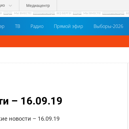
дио
Медиацентр
әр
ТВ
Радио
Прямой эфир
Выборы-2026
и – 16.09.19
ие новости – 16.09.19