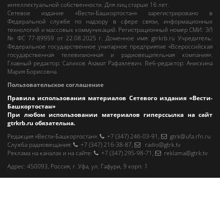
интеллектуальной собственности. Для лиц старше 16 лет.
Сетевое издание «Вести-Башкортостан»
зарегистрировано в
Федеральной службе по надзору в сфере связи, информационных
технологий и массовых коммуникаций. Регистрационный номер СМИ: ЭЛ
№ ФС 77-89959 от 22.08.2025 г. Доменное имя:
gtrkrb.ru
Учредитель:
Федеральное государственное унитарное предприятие «Всероссийская
государственная телевизионная и радиовещательная компания».
Главный редактор
:
Салихов Азамат Рафаэлевич
.
Веб-редактор
:
Анискина
Мария Борисовна
.
Пользовательское соглашение
Правила использования материалов Сетевого издания «Вести-
Башкортостан»
При любом использовании материалов гиперссылка на сайт
gtrkrb.ru
обязательна.
Редакция «Вести-Башкортостан»
:
+7 (347) 246-03-91
,
gtrk@ufa.rfn.ru
Cлужба радиовещания
:
+7 (347) 216-38-87
,
radio@gtrk.tv
Реклама на каналах и на сайте
:
+7 (347) 295-98-71
,
reklama@gtrk.tv
Адрес:
450093
,
Россия, г. Уфа
, ул.
Гафури, 9 корп. 1