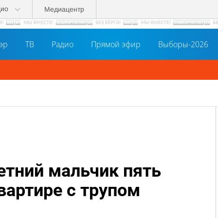
дио
Медиацентр
әр
ТВ
Радио
Прямой эфир
Выборы-2026
етний мальчик пять
вартире с трупом