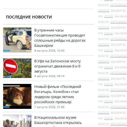
ПОСЛЕДНИЕ НОВОСТИ
В утренние часы
Госавтоинспекция проводит
сплошные рейды на дорогах
Башкирии
8 августа 2026, 10:00
В Уфе на Затонском мосту
ограничат движение 8 и 9
августа
8 августа 2026, 09:14
Новый фильм «Последний
богатырь. Колобок» стал
лидером среди летних
российских премьер
7 августа 2026, 21:56
В Национальном музее
Башкортостана открылась