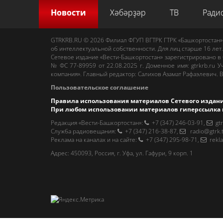
Новости
Хәбәрҙәр
ТВ
Ради
GTRKRB.RU © 2026
Филиал ФГУП ВГТРК ГТРК «Башкортостан»
об интеллектуальной собственности. Для лиц старше 16 лет.
Сетевое издание «Вести-Башкортостан»
зарегистрировано в
№ ФС 77-89959 от 22.08.2025 г. Доменное имя:
gtrkrb.ru
Уч
компания».
Главный редактор
:
Салихов Азамат Рафаэлевич
.
В
Пользовательское соглашение
Правила использования материалов Сетевого издан
При любом использовании материалов гиперссылка 
Редакция «Вести-Башкортостан»
:
+7 (347) 246-03-91
,
gt
Cлужба радиовещания
:
+7 (347) 216-38-87
,
radio@gtrk.
Реклама на каналах и на сайте
:
+7 (347) 295-98-71
,
rekl
Адрес:
450093
,
Россия, г. Уфа
, ул.
Гафури, 9 корп. 1