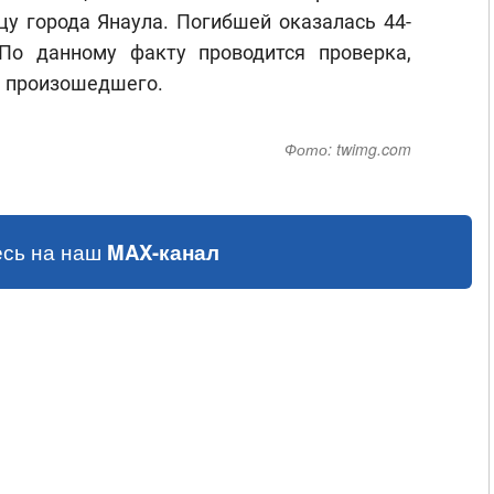
у города Янаула. Погибшей оказалась 44-
По данному факту проводится проверка,
а произошедшего.
Фото:
twimg.com
сь на наш
MAX-канал