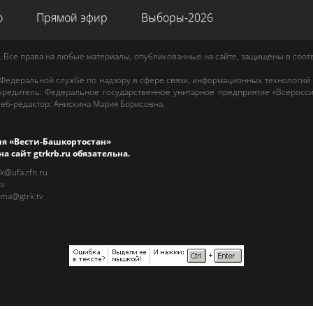
о
Прямой эфир
Выборы-2026
. Все права на любые материалы, опубликованные на сайте, защищены в соо
 Федеральной службе по надзору в сфере связи, информационных технологий
редитель: Федеральное государственное унитарное предприятие «Всеросси
еб-редактор
:
Анискина Мария Борисовна
.
ия «Вести-Башкортостан»
на сайт
gtrkrb.ru
обязательна.
rk@ufa.rfn.ru
tv
ama@gtrk.tv