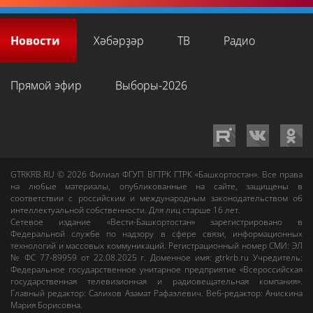
Новости
Хәбәрҙәр
ТВ
Радио
Прямой эфир
Выборы-2026
GTRKRB.RU © 2026
Филиал ФГУП ВГТРК ГТРК «Башкортостан»
. Все права
на любые материалы, опубликованные на сайте, защищены в
соответствии с российским и международным законодательством об
интеллектуальной собственности. Для лиц старше 16 лет.
Сетевое издание «Вести-Башкортостан»
зарегистрировано в
Федеральной службе по надзору в сфере связи, информационных
технологий и массовых коммуникаций. Регистрационный номер СМИ: ЭЛ
№ ФС 77-89959 от 22.08.2025 г. Доменное имя:
gtrkrb.ru
Учредитель:
Федеральное государственное унитарное предприятие «Всероссийская
государственная телевизионная и радиовещательная компания».
Главный редактор
:
Салихов Азамат Рафаэлевич
.
Веб-редактор
:
Анискина
Мария Борисовна
.