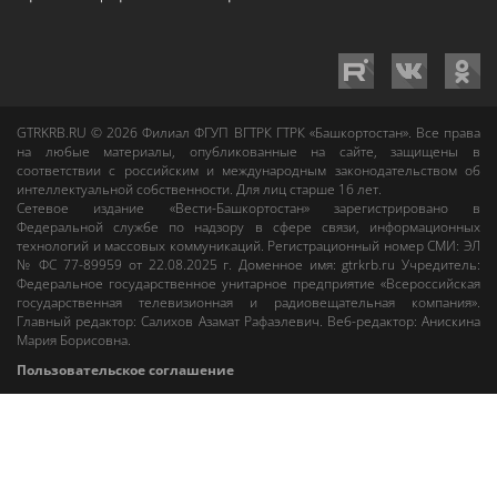
GTRKRB.RU © 2026
Филиал ФГУП ВГТРК ГТРК «Башкортостан»
. Все права
на любые материалы, опубликованные на сайте, защищены в
соответствии с российским и международным законодательством об
интеллектуальной собственности. Для лиц старше 16 лет.
Сетевое издание «Вести-Башкортостан»
зарегистрировано в
Федеральной службе по надзору в сфере связи, информационных
технологий и массовых коммуникаций. Регистрационный номер СМИ: ЭЛ
№ ФС 77-89959 от 22.08.2025 г. Доменное имя:
gtrkrb.ru
Учредитель:
Федеральное государственное унитарное предприятие «Всероссийская
государственная телевизионная и радиовещательная компания».
Главный редактор
:
Салихов Азамат Рафаэлевич
.
Веб-редактор
:
Анискина
Мария Борисовна
.
Пользовательское соглашение
Правила использования материалов Сетевого издания «Вести-
Башкортостан»
При любом использовании материалов гиперссылка на сайт
gtrkrb.ru
обязательна.
Редакция «Вести-Башкортостан»
:
+7 (347) 246-03-91
,
gtrk@ufa.rfn.ru