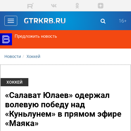
Перейти к основному содержанию
16+
Toggle
navigation
Предложить новость
Новости
Хоккей
ХОККЕЙ
«Салават Юлаев» одержал
волевую победу над
«Куньлунем» в прямом эфире
«Маяка»