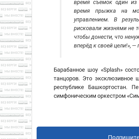
время съемок один из 
время прыжка на мот
управлением. В резул
рисковали жизнями не т
чтобы донести, что нену
вперёд к своей цели!», 
Барабанное шоу «Splash» сост
танцоров. Это эксклюзивное 
республике Башкортостан. П
симфоническим оркестром «Сим
Подпишите