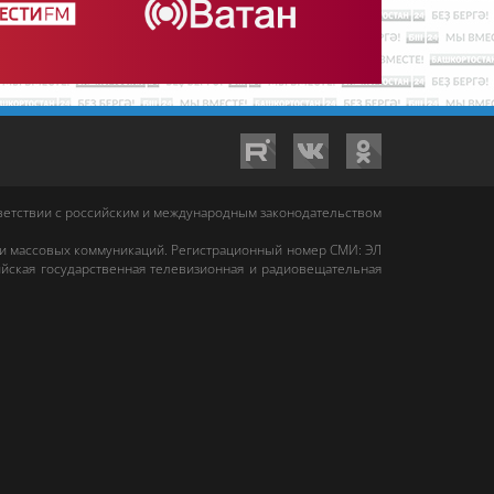
тветствии с российским и международным законодательством
 и массовых коммуникаций. Регистрационный номер СМИ: ЭЛ
йская государственная телевизионная и радиовещательная