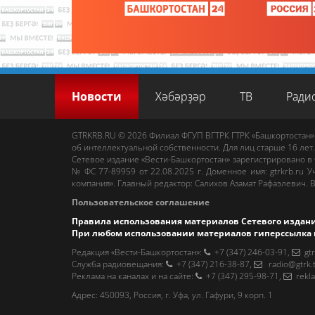
Новости
Хәбәрҙәр
ТВ
Ради
GTRKRB.RU © 2026
Филиал ФГУП ВГТРК ГТРК «Башкортостан»
об интеллектуальной собственности. Для лиц старше 16 лет.
Сетевое издание «Вести-Башкортостан»
зарегистрировано в
№ ФС 77-89959 от 22.08.2025 г. Доменное имя:
gtrkrb.ru
Уч
компания».
Главный редактор
:
Салихов Азамат Рафаэлевич
.
В
Пользовательское соглашение
Правила использования материалов Сетевого издан
При любом использовании материалов гиперссылка 
Редакция «Вести-Башкортостан»
:
+7 (347) 246-03-91
,
gt
Cлужба радиовещания
:
+7 (347) 216-38-87
,
radio@gtrk.
Реклама на каналах и на сайте
:
+7 (347) 295-98-71
,
rekl
Адрес:
450093
,
Россия, г. Уфа
, ул.
Гафури, 9 корп. 1