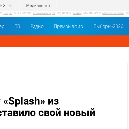
дио
Медиацентр
әр
ТВ
Радио
Прямой эфир
Выборы-2026
 «Splash» из
тавило свой новый