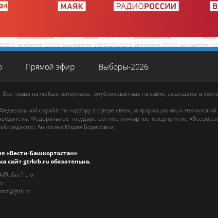
о
Прямой эфир
Выборы-2026
. Все права на любые материалы, опубликованные на сайте, защищены в соо
 Федеральной службе по надзору в сфере связи, информационных технологий
редитель: Федеральное государственное унитарное предприятие «Всеросси
еб-редактор
:
Анискина Мария Борисовна
.
ия «Вести-Башкортостан»
на сайт
gtrkrb.ru
обязательна.
rk@ufa.rfn.ru
tv
ama@gtrk.tv