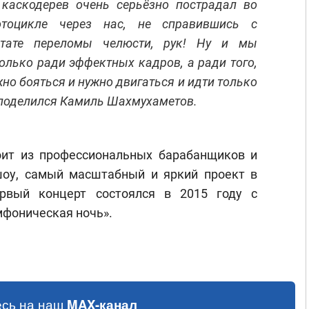
каскодерев очень серьёзно пострадал во
оцикле через нас, не справившись с
ьтате переломы челюсти, рук! Ну и мы
олько ради эффектных кадров, а ради того,
жно бояться и нужно двигаться и идти только
— поделился Камиль Шахмухаметов.
оит из профессиональных барабанщиков и
шоу, самый масштабный и яркий проект в
ервый концерт состоялся в 2015 году с
фоническая ночь».
сь на наш
MAX-канал