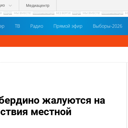
дио
Медиацентр
әр
ТВ
Радио
Прямой эфир
Выборы-2026
бердино жалуются на
ствия местной