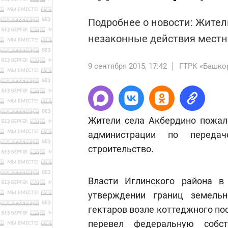
Подробнее о новости: Жител
незаконные действия мест
9 сентября 2015, 17:42
ГТРК «Башко
Жители села Акбердино пожал
администрации по переда
строительство.
Власти Иглинского района в
утверждении границ земель
гектаров возле коттеджного по
перевел федеральную собст