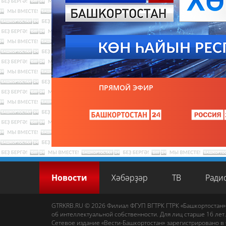
ПРЯМОЙ ЭФИР
Новости
Хәбәрҙәр
ТВ
Ради
GTRKRB.RU © 2026
Филиал ФГУП ВГТРК ГТРК «Башкортостан»
об интеллектуальной собственности. Для лиц старше 16 лет.
Сетевое издание «Вести-Башкортостан»
зарегистрировано в