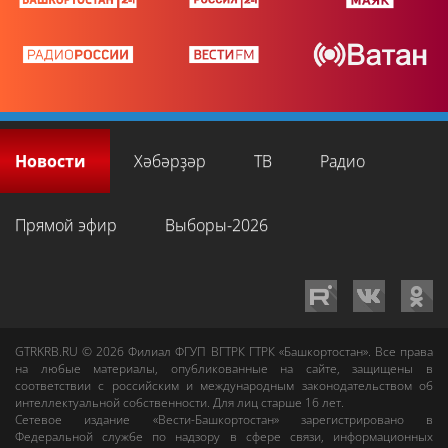
Новости
Хәбәрҙәр
ТВ
Радио
Прямой эфир
Выборы-2026
GTRKRB.RU © 2026
Филиал ФГУП ВГТРК ГТРК «Башкортостан»
. Все права
на любые материалы, опубликованные на сайте, защищены в
соответствии с российским и международным законодательством об
интеллектуальной собственности. Для лиц старше 16 лет.
Сетевое издание «Вести-Башкортостан»
зарегистрировано в
Федеральной службе по надзору в сфере связи, информационных