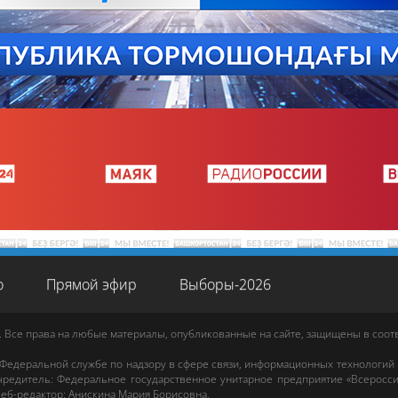
о
Прямой эфир
Выборы-2026
. Все права на любые материалы, опубликованные на сайте, защищены в соо
 Федеральной службе по надзору в сфере связи, информационных технологий
редитель: Федеральное государственное унитарное предприятие «Всеросси
еб-редактор
:
Анискина Мария Борисовна
.