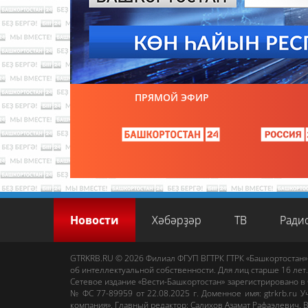
ПРЯМОЙ ЭФИР
Новости
Хәбәрҙәр
ТВ
Ради
GTRKRB.RU © 2026
Филиал ФГУП ВГТРК ГТРК «Башкортостан»
об интеллектуальной собственности. Для лиц старше 16 лет.
Сетевое издание «Вести-Башкортостан»
зарегистрировано в
№ ФС 77-89959 от 22.08.2025 г. Доменное имя:
gtrkrb.ru
Уч
компания».
Главный редактор
:
Салихов Азамат Рафаэлевич
.
В