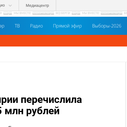
дио
Медиацентр
әр
ТВ
Радио
Прямой эфир
Выборы-2026
рии перечислила
 млн рублей