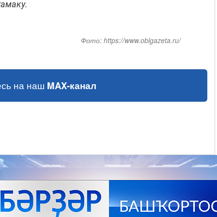
тамаку.
Фото:
https://www.oblgazeta.ru/
сь на наш
MAX-канал