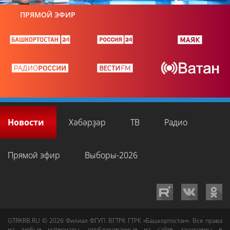
ПРЯМОЙ ЭФИР
Новости
Хәбәрҙәр
ТВ
Радио
Прямой эфир
Выборы-2026
GTRKRB.RU © 2026
Филиал ФГУП ВГТРК ГТРК «Башкортостан»
. Все права
на любые материалы, опубликованные на сайте, защищены в