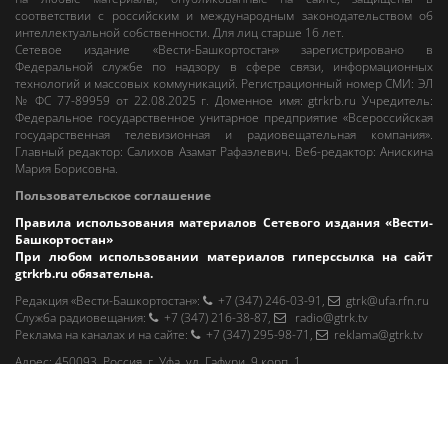
соответствии с российским и международным законодательством об
интеллектуальной собственности. Для лиц старше 16 лет.
Сетевое издание «Вести-Башкортостан»
зарегистрировано в
Федеральной службе по надзору в сфере связи, информационных
технологий и массовых коммуникаций. Регистрационный номер СМИ: ЭЛ
№ ФС 77-89959 от 22.08.2025 г. Доменное имя:
gtrkrb.ru
Учредитель:
Федеральное государственное унитарное предприятие «Всероссийская
государственная телевизионная и радиовещательная компания».
Главный редактор
:
Салихов Азамат Рафаэлевич
.
Веб-редактор
:
Анискина
Мария Борисовна
.
Пользовательское соглашение
Правила использования материалов Сетевого издания «Вести-
Башкортостан»
При любом использовании материалов гиперссылка на сайт
gtrkrb.ru
обязательна.
Редакция «Вести-Башкортостан»
:
+7 (347) 246-03-91
,
gtrk@ufa.rfn.ru
Cлужба радиовещания
:
+7 (347) 216-38-87
,
radio@gtrk.tv
Реклама на каналах и на сайте
:
+7 (347) 295-98-71
,
reklama@gtrk.tv
Адрес:
450093
,
Россия, г. Уфа
, ул.
Гафури, 9 корп. 1