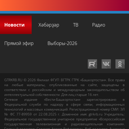
Новости
Хәбәрҙәр
ТВ
Радио
Прямой эфир
Выборы-2026
GTRKRB.RU © 2026
Филиал ФГУП ВГТРК ГТРК «Башкортостан»
. Все права
на любые материалы, опубликованные на сайте, защищены в
соответствии с российским и международным законодательством об
интеллектуальной собственности. Для лиц старше 16 лет.
Сетевое издание «Вести-Башкортостан»
зарегистрировано в
Федеральной службе по надзору в сфере связи, информационных
технологий и массовых коммуникаций. Регистрационный номер СМИ: ЭЛ
№ ФС 77-89959 от 22.08.2025 г. Доменное имя:
gtrkrb.ru
Учредитель:
Федеральное государственное унитарное предприятие «Всероссийская
государственная телевизионная и радиовещательная компания».
Главный редактор
:
Салихов Азамат Рафаэлевич
.
Веб-редактор
:
Анискина