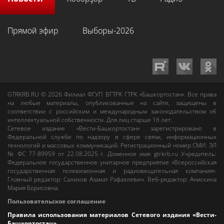
Прямой эфир
Выборы-2026
GTRKRB.RU © 2026
Филиал ФГУП ВГТРК ГТРК «Башкортостан»
. Все права
на любые материалы, опубликованные на сайте, защищены в
соответствии с российским и международным законодательством об
интеллектуальной собственности. Для лиц старше 16 лет.
Сетевое издание «Вести-Башкортостан»
зарегистрировано в
Федеральной службе по надзору в сфере связи, информационных
технологий и массовых коммуникаций. Регистрационный номер СМИ: ЭЛ
№ ФС 77-89959 от 22.08.2025 г. Доменное имя:
gtrkrb.ru
Учредитель:
Федеральное государственное унитарное предприятие «Всероссийская
государственная телевизионная и радиовещательная компания».
Главный редактор
:
Салихов Азамат Рафаэлевич
.
Веб-редактор
:
Анискина
Мария Борисовна
.
Пользовательское соглашение
Правила использования материалов Сетевого издания «Вести-
Башкортостан»